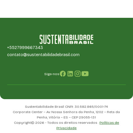
+5527999667343
contato@sustentabilidadebrasil.com
Siga-nos
Sustentabilidade Brasil CNPJ: 30.582.865/0001-74
Corporate Center – Av. Nossa Senhora da Penha, 1202 – Reta da
Penha, Vitória – ES – CEP 29055-131
Copyright© 2026 - Todos os direitos reservados .
Políticas de
Privacidade