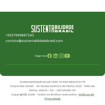
+5527999667343
contato@sustentabilidadebrasil.com
Siga-nos
Sustentabilidade Brasil CNPJ: 30.582.865/0001-74
Corporate Center – Av. Nossa Senhora da Penha, 1202 – Reta da
Penha, Vitória – ES – CEP 29055-131
Copyright© 2026 - Todos os direitos reservados .
Políticas de
Privacidade