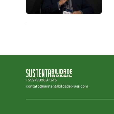
Co
esp
+5527999667343
contato@sustentabilidadebrasil.com