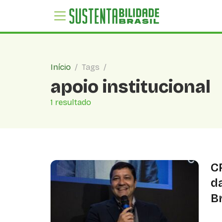
Início
/
Tags
/
apoio institucional
1 resultado
C
d
B
CR