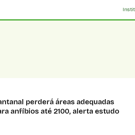
Insti
antanal perderá áreas adequadas
ra anfíbios até 2100, alerta estudo
tudo prevê extinção de anfíbios no Pantanal até 2100
vido às mudanças climáticas, com perdas de habitat