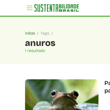
Início
/
Tags
/
anuros
1 resultado
P
pa
Es
de