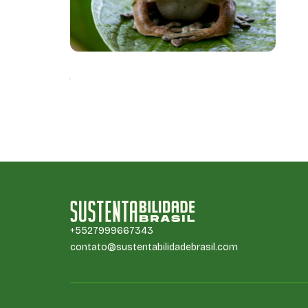
ac
+5527999667343
contato@sustentabilidadebrasil.com