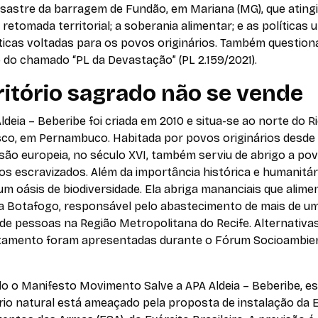
sastre da barragem de Fundão, em Mariana (MG), que atingi
 retomada territorial; a soberania alimentar; e as políticas
áticas voltadas para os povos originários. Também questio
 do chamado “PL da Devastação” (PL 2.159/2021).
ritório sagrado não se vende
ldeia – Beberibe foi criada em 2010 e situa-se ao norte do R
sco, em Pernambuco. Habitada por povos originários desde
são europeia, no século XVI, também serviu de abrigo a po
os escravizados. Além da importância histórica e humanitári
um oásis de biodiversidade. Ela abriga mananciais que alim
a Botafogo, responsável pelo abastecimento de mais de u
de pessoas na Região Metropolitana do Recife. Alternativa
amento foram apresentadas durante o Fórum Socioambien
do o
Manifesto Movimento Salve a APA Aldeia – Beberibe
, e
rio natural está ameaçado pela proposta de instalação da 