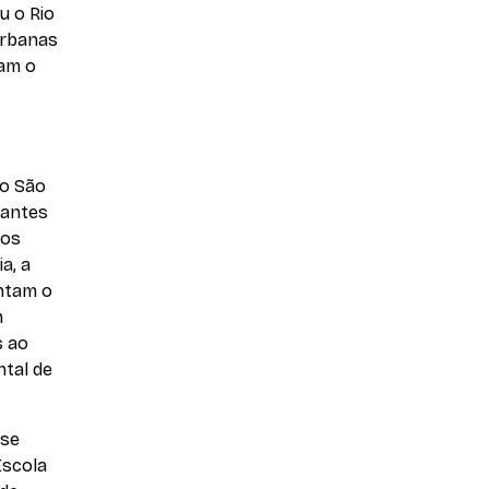
u o Rio
 urbanas
nam o
io São
 antes
vos
a, a
entam o
m
s ao
tal de
sse
Escola