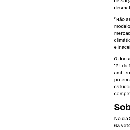
de Sarg
desmat
“Não s
modelo
mercad
climáti
e inacei
O docu
“PL da 
ambien
preenc
estudos
compet
Sob
No dia 
63 veto