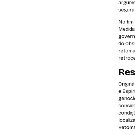
argume
seguran
No fim
Medida 
govern
do Obs
retoma
retroc
Resi
Originá
e Espír
genocíd
conside
condiçã
locali
Retomad