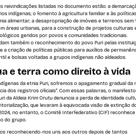
as reivindicações listadas no documento estão: a demarcaç
rios indígenas; o fomento à agricultura familiar e às política
nia alimentar; a desapropriação de imóveis e terrenos sem
em áreas urbanas, para a construção de projetos culturais 
ológicos geridos por povos e comunidades tradicionais.
am também o reconhecimento do povo Puri pelas institui
e a criação de políticas públicas para auxílios de permanên
til e bolsas voltadas a grupos indígenas não aldeados.
a e terra como direito à vida
indígenas da etnia Puri, sofremos o apagamento gradual da
cia dos registros oficiais”. Com essas palavras, o manifesto
ri da Aldeia Krim Orutu denuncia a perda de identidade cultu
itorialização, que levaram à equivocada visão de extinção d
024, no entanto, o Comitê Interfederativo (CIF) reconhece
ho do grupo.
os reconhecendo-nos uns aos outros depois de tantos