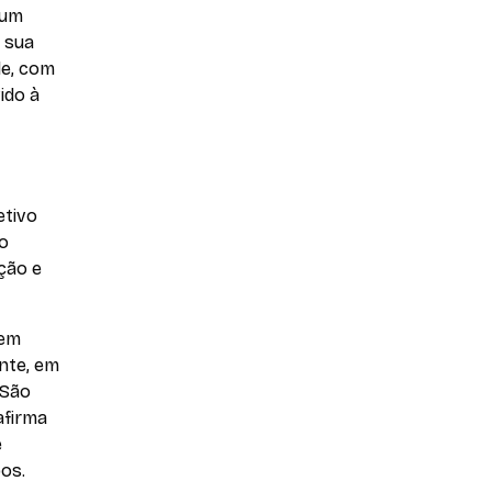
 um
 sua
de, com
ido à
etivo
o
ção e
 em
nte, em
 São
afirma
e
os.