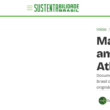
Início
Ma
am
At
Docume
Brasil 
originá
S