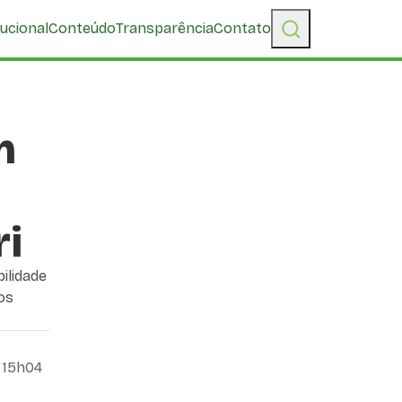
tucional
Conteúdo
Transparência
Contato
m
ri
ilidade
os
, 15h04