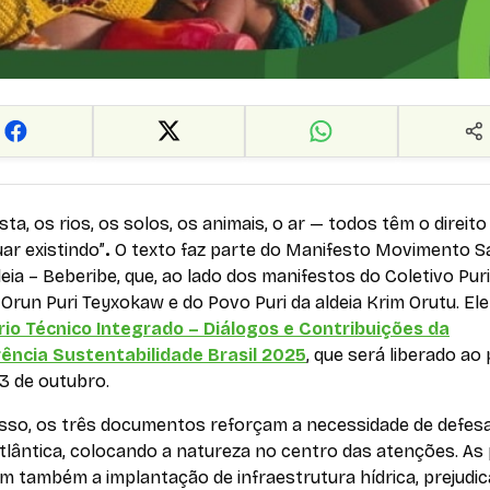
esta, os rios, os solos, os animais, o ar — todos têm o direito
ar existindo”
.
O texto faz parte do
Manifesto Movimento Sa
eia – Beberibe
, que, ao lado dos manifestos do
Coletivo Puri
Orun Puri Teyxokaw
e do
Povo Puri da aldeia Krim Orutu
. El
rio Técnico Integrado – Diálogos e Contribuições da
ência Sustentabilidade Brasil 2025
, que será liberado ao 
13 de outubro.
isso, os três documentos reforçam a necessidade de defes
tlântica, colocando a natureza no centro das atenções. As
m também a implantação de infraestrutura hídrica, prejudi