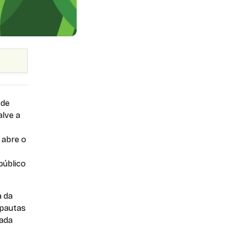
 de
lve a
e abre o
público
a da
 pautas
cada