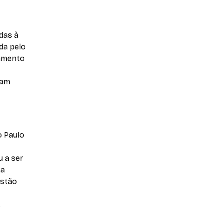
das à
da pelo
tamento
tam
o Paulo
u a ser
ma
estão
.