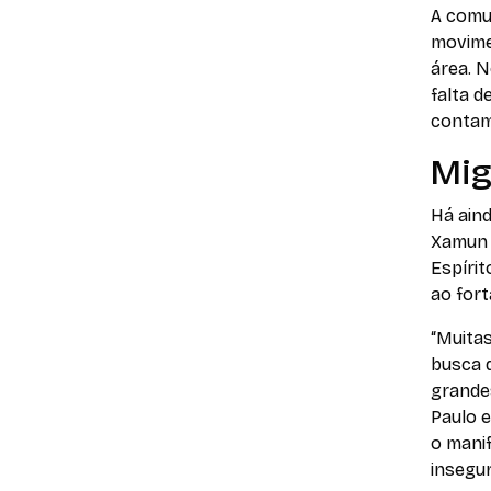
A comun
movimen
área. N
falta d
contam
Mig
Há ain
Xamun
Espírit
ao fort
“Muitas
busca d
grandes
Paulo e
o manif
insegu