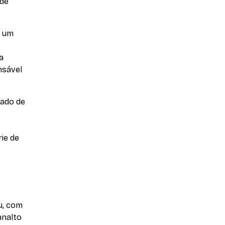
 de
r um
a
nsável
dado de
ie de
u, com
analto