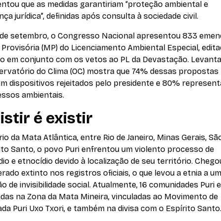
ntou que as medidas garantiriam “proteção ambiental e
ça jurídica”, definidas após consulta à sociedade civil.
 de setembro, o Congresso Nacional apresentou 833 emen
Provisória (MP) do Licenciamento Ambiental Especial, edita
o em conjunto com os vetos ao PL da Devastação. Levan
ervatório do Clima (OC) mostra que 74% dessas propostas
m dispositivos rejeitados pelo presidente e 80% represen
essos ambientais.
stir é existir
rio da Mata Atlântica, entre Rio de Janeiro, Minas Gerais, Sã
ito Santo, o povo Puri enfrentou um violento processo de
io e etnocídio devido à localização de seu território. Chego
rado extinto nos registros oficiais, o que levou a etnia a u
o de invisibilidade social. Atualmente, 16 comunidades Puri 
zadas na Zona da Mata Mineira, vinculadas ao Movimento de
a Puri Uxo Txori, e também na divisa com o Espírito Santo