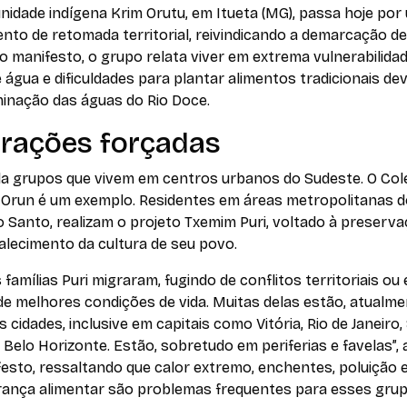
idade indígena Krim Orutu, em Itueta (MG), passa hoje por
to de retomada territorial, reivindicando a demarcação de
o manifesto, o grupo relata viver em extrema vulnerabilida
e água e dificuldades para plantar alimentos tradicionais dev
inação das águas do Rio Doce.
rações forçadas
da grupos que vivem em centros urbanos do Sudeste. O
Col
 Orun
é um exemplo. Residentes em áreas metropolitanas d
o Santo, realizam o projeto
Txemim Puri
, voltado à preserva
alecimento da cultura de seu povo.
 famílias Puri migraram, fugindo de conflitos territoriais ou
e melhores condições de vida. Muitas delas estão, atualme
 cidades, inclusive em capitais como Vitória, Rio de Janeiro,
 Belo Horizonte. Estão, sobretudo em periferias e favelas”, 
esto, ressaltando que calor extremo, enchentes, poluição 
rança alimentar são problemas frequentes para esses grup