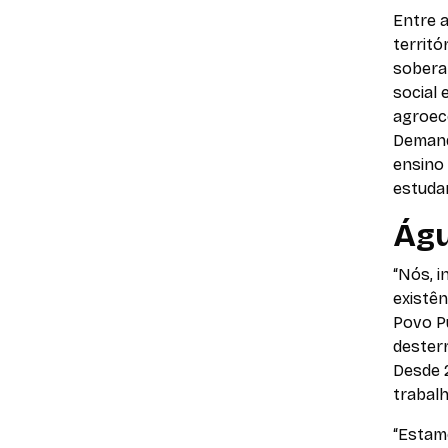
Entre 
territó
sobera
social 
agroec
Demand
ensino 
estudan
Águ
“Nós, 
existên
Povo Pu
desterr
Desde 2
trabal
“Estam