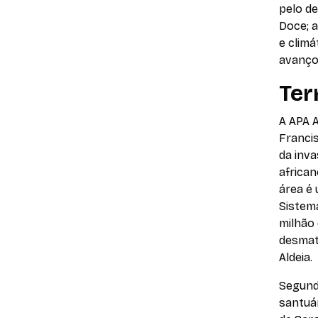
pelo de
Doce; a
e clim
avanço
Ter
A APA A
Franci
da inva
african
área é 
Sistem
milhão 
desmat
Aldeia.
Segun
santuá