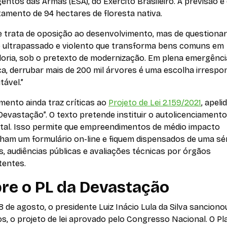
entos das Armas (ESA), do Exército Brasileiro. A previsão é
amento de 94 hectares de floresta nativa.
e trata de oposição ao desenvolvimento, mas de questiona
 ultrapassado e violento que transforma bens comuns em
oria, sob o pretexto de modernização. Em plena emergênci
ca, derrubar mais de 200 mil árvores é uma escolha irrespo
tável.”
mento ainda traz críticas ao
Projeto de Lei 2.159/2021
, apeli
Devastação”. O texto pretende instituir o autolicenciamento
tal. Isso permite que empreendimentos de médio impacto
ham um formulário on-line e fiquem dispensados de uma sér
, audiências públicas e avaliações técnicas por órgãos
entes.
re o PL da Devastação
8 de agosto, o presidente Luiz Inácio Lula da Silva sanciono
s, o projeto de lei aprovado pelo Congresso Nacional. O Pl