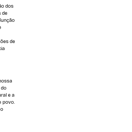
ão dos
s de
 função
e
ções de
cia
 nossa
 do
ral e a
o povo.
 o