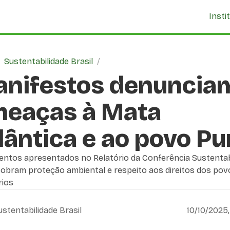
Insti
/
Sustentabilidade Brasil
/
nifestos denuncia
eaças à Mata
lântica e ao povo Pu
ntos apresentados no Relatório da Conferência Sustentab
cobram proteção ambiental e respeito aos direitos dos pov
rios
ustentabilidade Brasil
10/10/2025