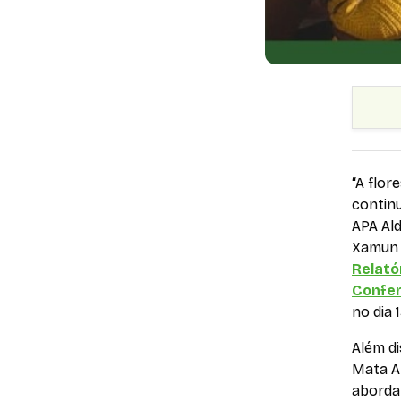
“A flor
continu
APA Ald
Xamun 
Relató
Confer
no dia 
Além d
Mata A
aborda