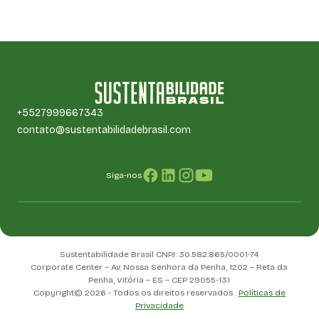
+5527999667343
contato@sustentabilidadebrasil.com
Siga-nos
Sustentabilidade Brasil CNPJ: 30.582.865/0001-74
Corporate Center – Av. Nossa Senhora da Penha, 1202 – Reta da
Penha, Vitória – ES – CEP 29055-131
Copyright© 2026 - Todos os direitos reservados .
Políticas de
Privacidade