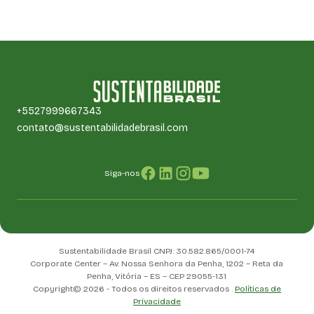
+5527999667343
contato@sustentabilidadebrasil.com
Siga-nos
Sustentabilidade Brasil CNPJ: 30.582.865/0001-74
Corporate Center – Av. Nossa Senhora da Penha, 1202 – Reta da
Penha, Vitória – ES – CEP 29055-131
Copyright© 2026 - Todos os direitos reservados .
Políticas de
Privacidade