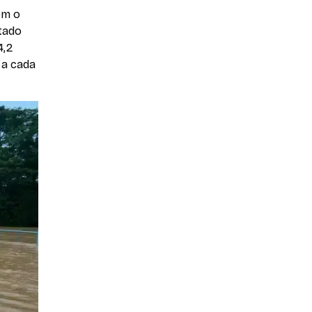
om o
tado
4,2
 a cada