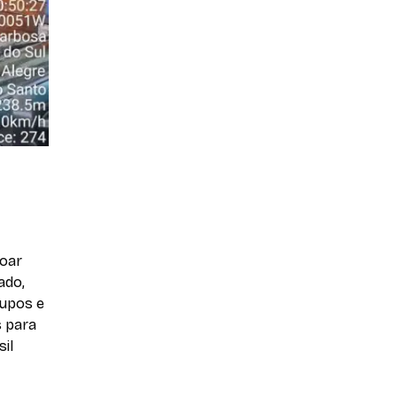
doar
ado,
rupos e
s para
il