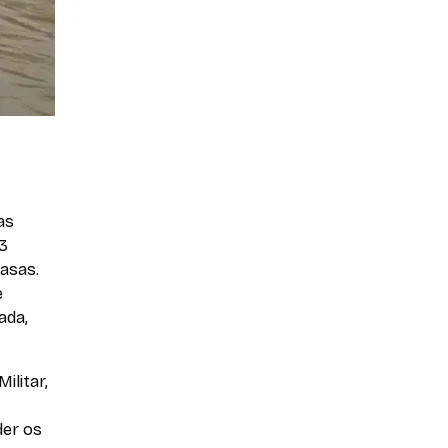
as
 3
casas.
e
ada,
ilitar,
der os