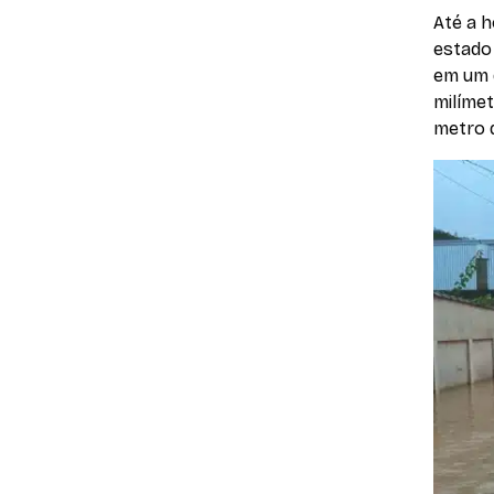
Até a h
estado 
em um d
milímet
metro 