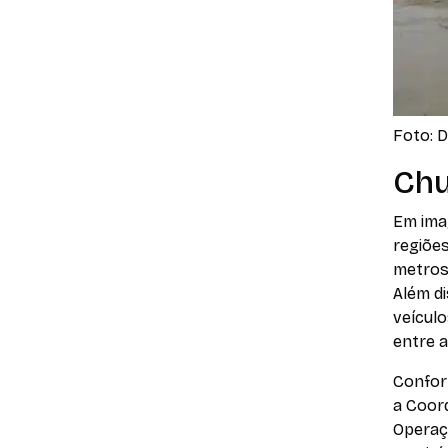
Foto: 
Chu
Em ima
regiões
metros 
Além d
veícul
entre a
Confor
a Coord
Operaç