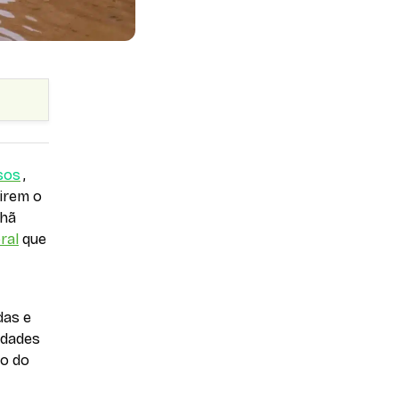
sos
,
irem o
nhã
ral
que
das e
idades
so do