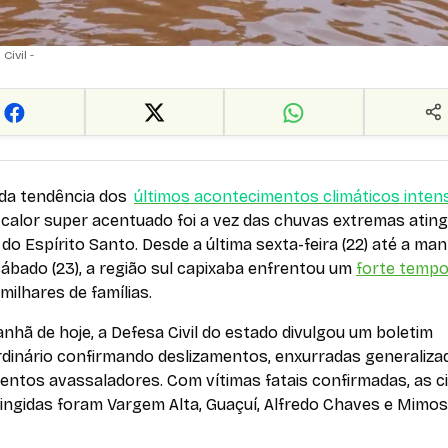
Civil -
 da tendência dos
últimos acontecimentos climáticos inten
calor super acentuado foi a vez das chuvas extremas ating
do Espírito Santo. Desde a última sexta-feira (22) até a ma
ábado (23), a região sul capixaba enfrentou um
forte tempo
 milhares de famílias.
nhã de hoje, a Defesa Civil do estado divulgou um boletim
rdinário confirmando deslizamentos, enxurradas generaliza
entos avassaladores. Com vítimas fatais confirmadas, as c
tingidas foram Vargem Alta, Guaçuí, Alfredo Chaves e Mimo