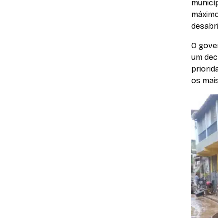
municí
máximo
desabri
O gove
um decr
priorid
os mais