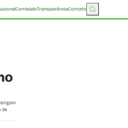
tucional
Conteúdo
Transparência
Contato
mo
abrigam
o de