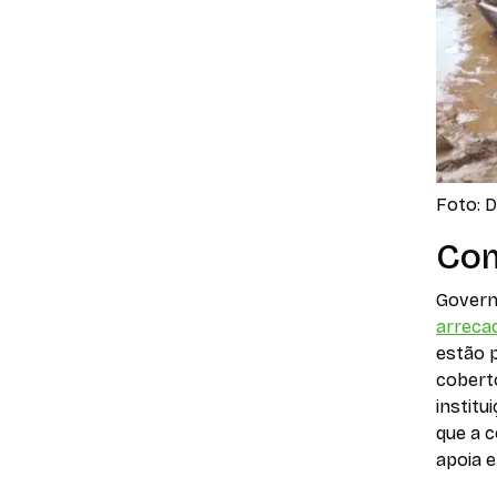
Foto: D
Com
Govern
arreca
estão 
coberto
instit
que a c
apoia e