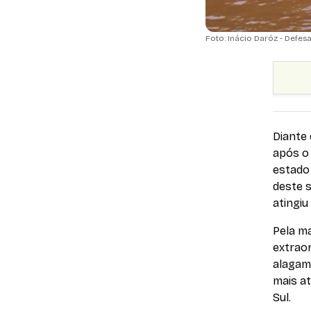
Foto: Inácio Daróz - Defesa 
Diante
após o 
estado 
deste s
atingiu
Pela ma
extrao
alagam
mais a
Sul.