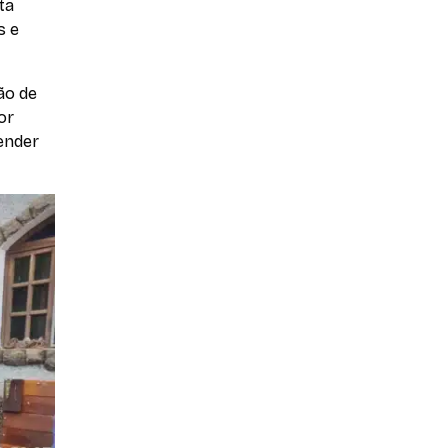
ta
s e
ão de
or
tender