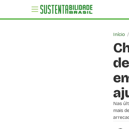
Início
Ch
de
em
aj
Nas úl
mais de
arreca