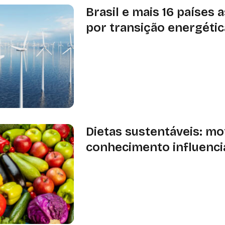
Brasil e mais 16 países 
por transição energétic
Texto destaca a urgência em acelera
consumo de energias limpas, tendo 
compromissos assumidos na COP2
Dietas sustentáveis: mo
conhecimento influenci
Estudo mostra que conhecimento e
fatores-chave para adotar dietas su
saúde, ambiente e escolhas conscie