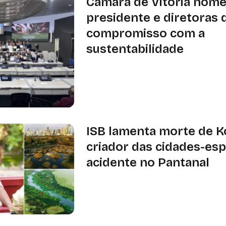
Câmara de Vitória hom
presidente e diretoras 
compromisso com a
sustentabilidade
Para as diretoras, o momento foi d
compromisso de seguir contribuind
de uma sociedade mais justa
ISB lamenta morte de Ko
criador das cidades-es
acidente no Pantanal
O arquiteto chinês Kongjian Yu, ideal
esponja, morreu em acidente aéreo 
inspira soluções urbanas sustentáv