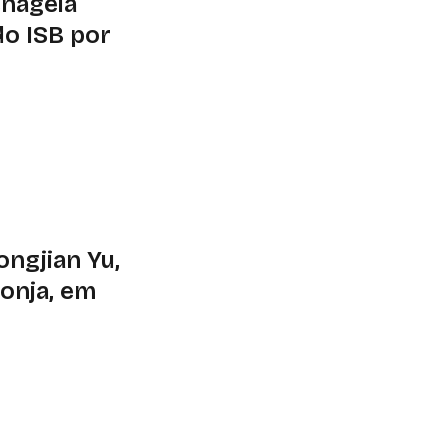
enageia
do ISB por
e renovação do
o para a construção
ngjian Yu,
ponja, em
izador das cidades-
no Pantanal. Legado
eis