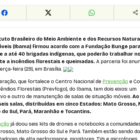
ituto Brasileiro do Meio Ambiente e dos Recursos Natura
veis (Ibama) firmou acordo com a Fundação Bunge para
e a até 40 brigadas indígenas, que poderão trabalhar n
e a incêndios florestais e queimadas.
A parceria foi anu
erça-feira (29), em Brasília.
eração, que fortalece o Centro Nacional de
Prevenção
e C
êndios Florestais (Prevfogo), do Ibama, tem dois eixos: um
ivo e outro de manutenção de salas de situação móveis.
Ao
seis salas, distribuídas em cinco Estados: Mato Grosso,
 do Sul, Pará, Maranhão e Tocantins.
ação
já doou seis kits de drones e notebooks a comunidade
rosso, Mato Grosso do Sul e Pará. Também estão sendo d
adores de alta performance, monitores, TVs e microfones.