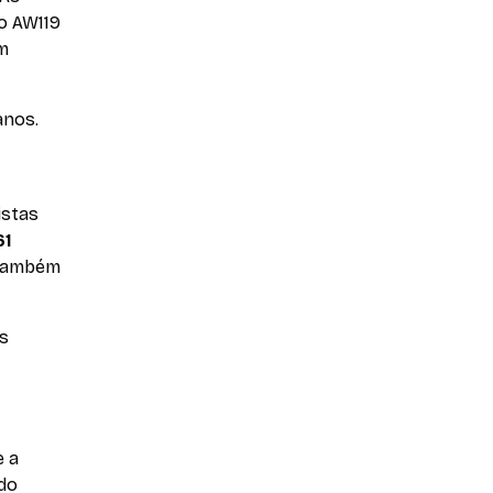
o AW119
m
anos.
istas
61
 também
is
e a
ado