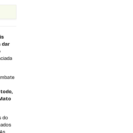
is
 dar
o
nciada
ombate
 todo,
 Mato
s do
oados
 As