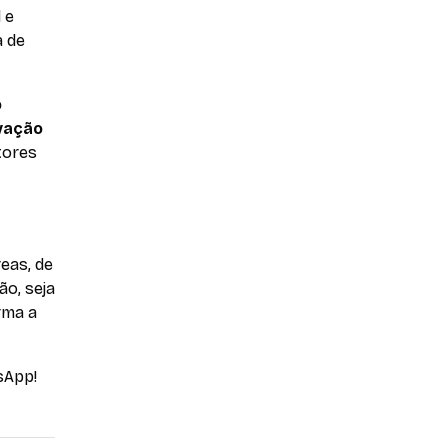
 e
a de
o
vação
tores
eas, de
o, seja
rma a
sApp!