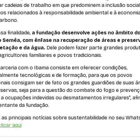
ar cadeias de trabalho em que predominem a inclusão social
ios relacionados à responsabilidade ambiental e à economi
carbono.
a finalidade,
a fundação desenvolve ações no âmbito d
o Semêa, com ênfase na recuperação de áreas e preser
etação e da água.
Dele podem fazer parte grandes produ
 agricultores familiares e povos tradicionais.
parceria com o Ibama consiste em oferecer condições,
palmente tecnológicas e de formação, para que os povos
onais consigam ser de fato os grandes guardiões de suas ár
eservas, seja para a questão do combate do fogo e prevençã
 a ocupações indevidas ou desmatamentos irregulares”, afi
entante da fundação.
as principais notícias sobre sustentabilidade no seu What
licar aqui