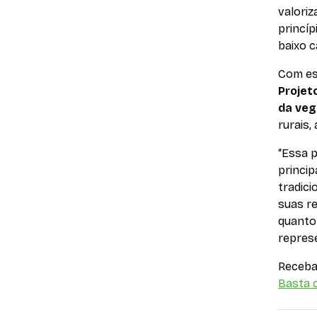
valoriz
princíp
baixo 
Com ess
Projet
da veg
rurais,
“Essa 
princi
tradici
suas r
quanto
repres
Receba 
Basta c