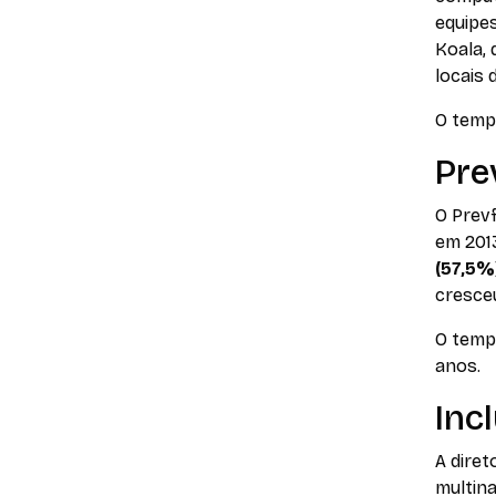
equipe
Koala,
locais 
O temp
Pre
O Prev
em 201
(57,5%
cresceu
O temp
anos.
Inc
A diret
multina