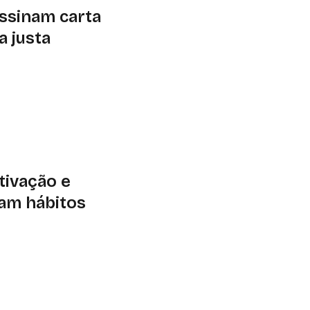
assinam carta
a justa
r a produção e o
como referência os
8
tivação e
am hábitos
 motivação são
stentáveis, unindo
ntes