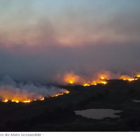
rno do Mato Grosso/ABr -