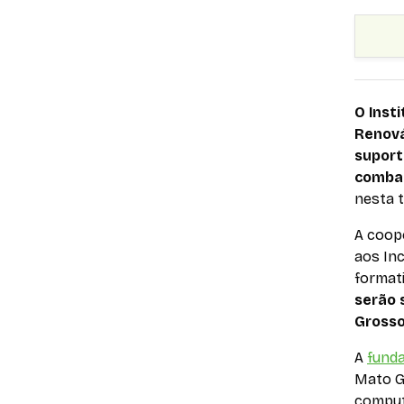
O Inst
Renová
suport
combat
nesta t
A coop
aos Inc
format
serão 
Grosso
A
fund
Mato G
comput