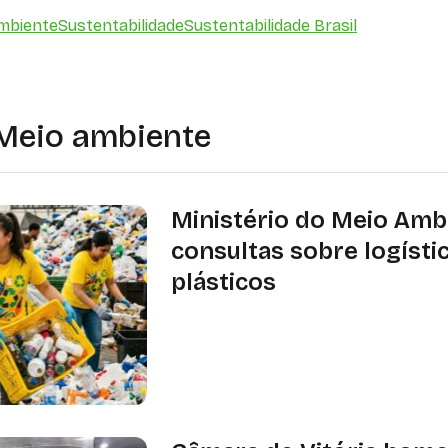
mbiente
Sustentabilidade
Sustentabilidade Brasil
Meio ambiente
Ministério do Meio Amb
consultas sobre logísti
plásticos
MMA reabre consultas públicas sobr
de plásticos e criação do SISREV-BR
podem ser enviadas até 17 de março