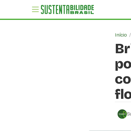
Início
Br
po
co
fl
S