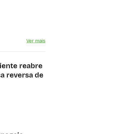
Ver mais
iente reabre
ca reversa de
e logística reversa
. Contribuições